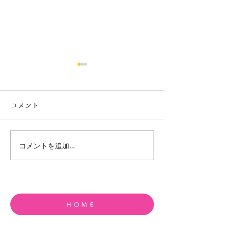
コメント
コメントを追加…
夏休みの宿題が進まない
目標達成はレベ
中学生へ｜本当の理由と
の積み重ね｜ド
家庭でできる声かけ
で考える勉強と
ＨＯＭＥ