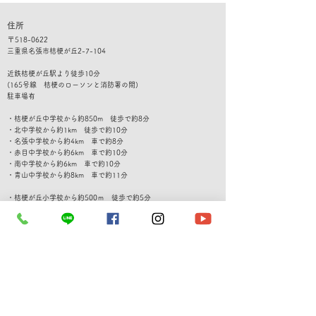
住所
​〒
518-0622
三重県名張市桔梗が丘2-7-104
​​近鉄桔梗が丘駅より徒歩10分
(165号線 桔梗のローソンと消防署の間)
​駐車
場有
・桔梗が丘中学校から約850m 徒歩で約8分
・北中学校から約1km 徒歩で約10分
・名張中学校から約4km 車で約8分
・赤目中学校から約6km 車で約10分
・南中学校から約6km 車で約10分
​・青山中学校から約8km 車で約11分
・桔梗が丘小学校から約500ｍ 徒歩で約5分
・桔梗が丘南小学校から約750m 徒歩で約10分
・桔梗が丘東小学校から約1km 徒歩で約10分
・蔵持小学校から約2.5km 車で約6分
・美旗小学校から約4km 車で約7分
・南古山から約5km 車で約7
分
​・すずらん台小学校から約5km 車で約7分
・名張小学校から約4km 車で約8分
・薦原小学校から約5km 車で約10分
・梅が丘小学校から約5km 車で約10分