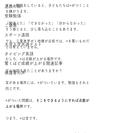
テスト勉強をしていると、子どもたちは×がつくこと
速読の話
を嫌がります。
受験勉強
「間違えた」「できなかった」「分からなかった」
ご褒美
そう感じると、少し落ち込むこともあります。
スポーツ速読
でも、三重進学ゼミ桔梗が丘校では、×を悪いものだ
大学入学共通テスト
とは考えていません。
タイピング英語
むしろ、×は点数が上がる場所です。
驚くほど成績が上がる関連記事
宝の地図を見たことがありますか？
保護者の声
宝がある場所には、×がついています。勉強もそれと
同じです。
×がついた問題は、
そこをできるようにすれば点数が
上がる場所
です。
つまり、×は宝です。