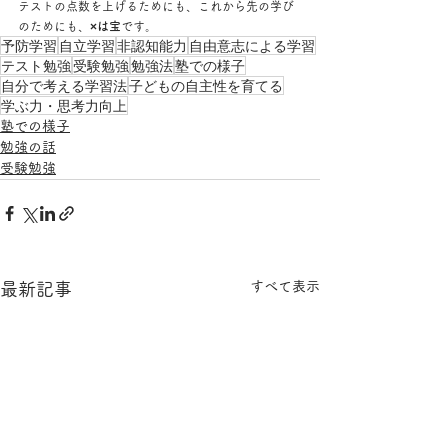
テストの点数を上げるためにも、これから先の学び
のためにも、
×は宝
です。
予防学習
自立学習
非認知能力
自由意志による学習
テスト勉強
受験勉強
勉強法
塾での様子
自分で考える学習法
子どもの自主性を育てる
学ぶ力・思考力向上
塾での様子
勉強の話
受験勉強
すべて表示
最新記事