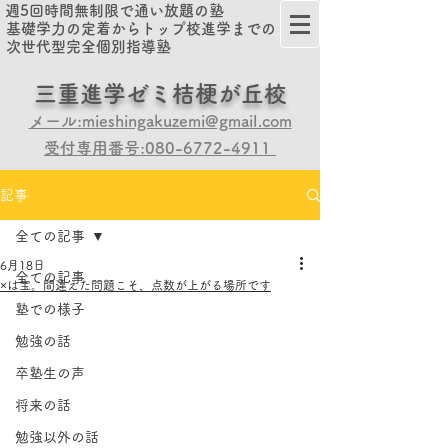
週5回時間無制限で通い放題の塾
基礎学力の定着からトップ校進学までの
次世代型完全個別指導塾
​​三重進学ゼミ桔梗が丘校
メール:mieshingakuzemi@gmail.com
受付専用番号:080-6772-4911
記事
全ての記事
6月18日
全ての記事
×は宝。間違えた問題こそ、点数が上がる場所です
塾での様子
勉強の話
卒塾生の声
将来の話
勉強以外の話