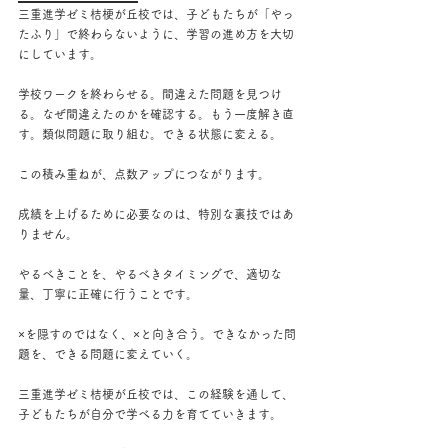
三重進学ゼミ桔梗が丘校では、子どもたちが「やっ
たふり」で終わらないように、学習の進め方を大切
にしています。
学校ワークを終わらせる。間違えた問題を見つけ
る。なぜ間違えたのかを確認する。もう一度解き直
す。類似問題に取り組む。できる状態に変える。
この積み重ねが、点数アップにつながります。
成績を上げるために必要なのは、特別な裏技ではあ
りません。
やるべきことを、やるべきタイミングで、適切な
量、丁寧に正確に行うことです。
×を隠すのではなく、×と向き合う。できなかった問
題を、できる問題に変えていく。
三重進学ゼミ桔梗が丘校では、この経験を通して、
子どもたちが自分で学べる力を育てていきます。