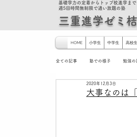
基礎学力の定着からトップ校進学まで
週5回時間無制限で通い放題の塾
​​三重進学ゼミ
HOME
小学生
中学生
高校
全ての記事
塾での様子
勉強の
2020年12月3日
スポーツ速読
大学入学共通テ
大事なのは