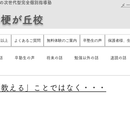
の次世代型完全個別指導塾
メール
桔梗が丘校
生以上
よくあるご質問
無料体験のご案内
卒塾生の声
保護者様、
話
卒塾生の声
将来の話
勉強以外の話
速読の話
スト
タイピング英語
驚くほど成績が上がる関連記事
「教える」ことではなく・・・