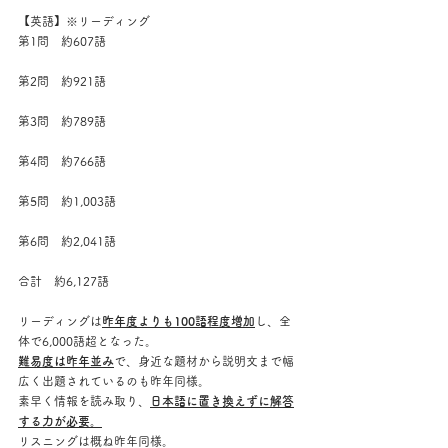
【英語】※リーディング
第1問　約607語
第2問　約921語
第3問　約789語
第4問　約766語
第5問　約1,003語
第6問　約2,041語
合計　約6,127語
リーディングは
昨年度よりも100語程度増加
し、全
体で6,000語超となった。
難易度は昨年並み
で、身近な題材から説明文まで幅
広く出題されているのも昨年同様。
素早く情報を読み取り、
日本語に置き換えずに解答
する力が必要。
リスニングは概ね昨年同様。