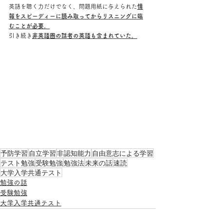
英語を聴く力だけでなく、問題用紙に与えられた
情
報をスピーディーに読み取ってからリスニングに臨
むことが必要。
引き続き
非英語圏の話者の英語も含まれていた。
予防学習
自立学習
非認知能力
自由意志による学習
テスト勉強
受験勉強
勉強法
未来の話
速読
大学入学共通テスト
勉強の話
受験勉強
大学入学共通テスト