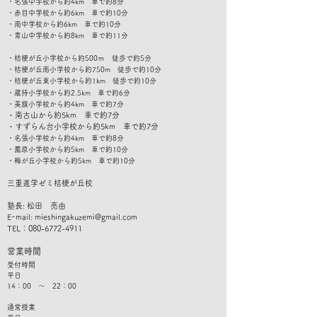
・名張中学校から約4km 車で約8分
・赤目中学校から約6km 車で約10分
・南中学校から約6km 車で約10分
​・青山中学校から約8km 車で約11分
・桔梗が丘小学校から約500ｍ 徒歩で約5分
・桔梗が丘南小学校から約750m 徒歩で約10分
・桔梗が丘東小学校から約1km 徒歩で約10分
・蔵持小学校から約2.5km 車で約6分
・美旗小学校から約4km 車で約7分
・南古山から約5km 車で約7
分
​・すずらん台小学校から約5km 車で約7分
・名張小学校から約4km 車で約8分
・薦原小学校から約5km 車で約10分
・梅が丘小学校から約5km 車で約10分
​三重進学ゼミ桔梗が丘校
塾長: 松田 亮由
Eｰmail:
mieshingakuzemi@gmail.com
TEL：080-6772-4911
​営業時間
受付時間
平日
14：00 ～ 22：00
通常授業