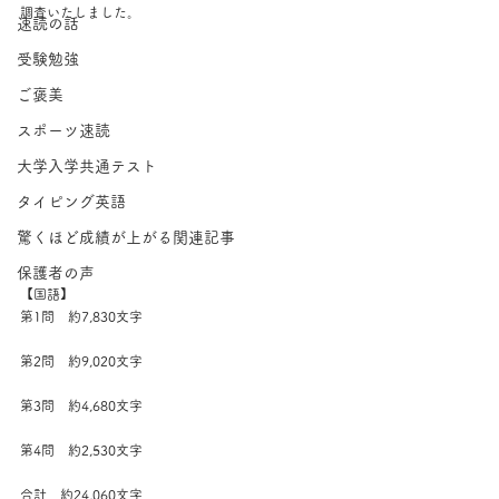
調査いたしました。
速読の話
受験勉強
ご褒美
スポーツ速読
大学入学共通テスト
タイピング英語
驚くほど成績が上がる関連記事
保護者の声
【国語】
第1問　約7,830文字
第2問　約9,020文字
第3問　約4,680文字
第4問　約2,530文字
合計　約24,060文字