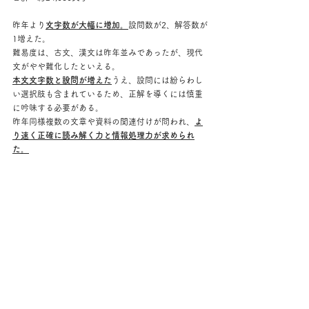
昨年より
文字数が大幅に増加。
設問数が2、解答数が
1増えた。
難易度は、古文、漢文は昨年並みであったが、現代
文がやや難化したといえる。
本文文字数と設問が増えた
うえ、設問には紛らわし
い選択肢も含まれているため、正解を導くには慎重
に吟味する必要がある。
昨年同様複数の文章や資料の関連付けが問われ、
よ
り速く正確に読み解く力と情報処理力が求められ
た。