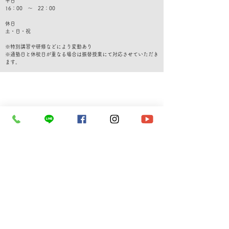
平日
16：00 ～ 22：00
休日
​土・日・祝
※特別講習や研修などにより変動あり
​※通塾日と休校日が重なる場合は振替授業にて対応させていただき
ます。
​無料体験・転塾相談専用ダイヤル
080-6772-4911