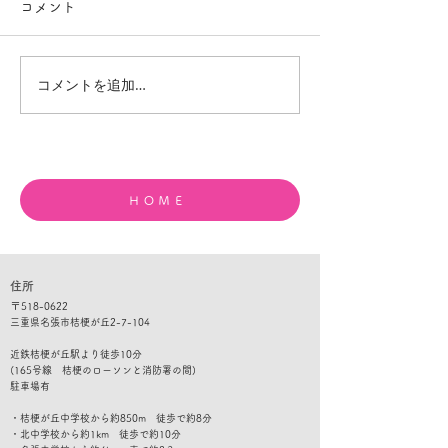
コメント
コメントを追加…
夏休みの宿題が進まない
目標達成はレベ
中学生へ｜本当の理由と
の積み重ね｜ド
家庭でできる声かけ
で考える勉強と
ＨＯＭＥ
住所
​〒
518-0622
三重県名張市桔梗が丘2-7-104
​​近鉄桔梗が丘駅より徒歩10分
(165号線 桔梗のローソンと消防署の間)
​駐車
場有
・桔梗が丘中学校から約850m 徒歩で約8分
・北中学校から約1km 徒歩で約10分