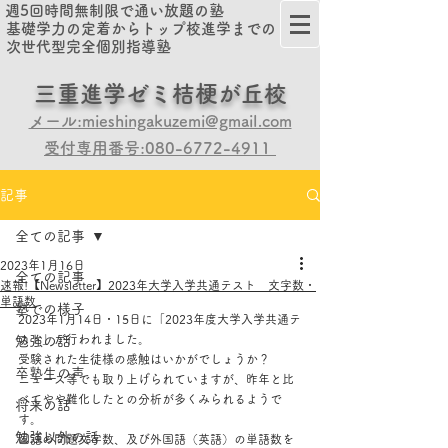
週5回時間無制限で通い放題の塾
基礎学力の定着からトップ校進学までの
次世代型完全個別指導塾
​​三重進学ゼミ桔梗が丘校
メール:mieshingakuzemi@gmail.com
受付専用番号:080-6772-4911
記事
全ての記事
2023年1月16日
全ての記事
速報!【Newsletter】2023年大学入学共通テスト 文字数・
単語数
塾での様子
2023年1月14日・15日に「2023年度大学入学共通テ
スト」が行われました。
勉強の話
受験された生徒様の感触はいかがでしょうか？
卒塾生の声
ニュース等でも取り上げられていますが、昨年と比
べてやや難化したとの分析が多くみられるようで
将来の話
す。
勉強以外の話
国語の問題文字数、及び外国語（英語）の単語数を