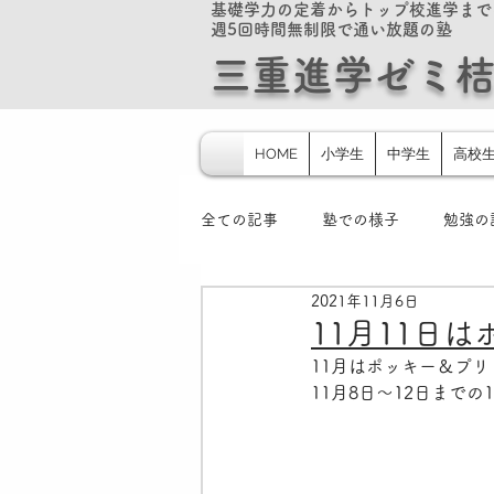
基礎学力の定着からトップ校進学まで
週5回時間無制限で通い放題の塾
​​三重進学ゼミ
HOME
小学生
中学生
高校
全ての記事
塾での様子
勉強の
2021年11月6日
スポーツ速読
大学入学共通テ
11月11日
11月はポッキー＆プ
11月8日～12日まで