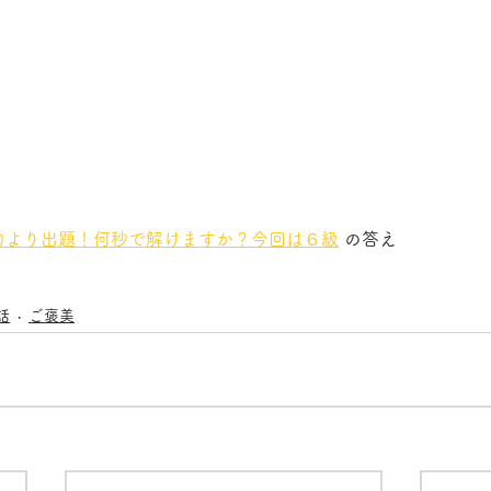
力より出題！何秒で解けますか？今回は６級
 の答え
話
ご褒美