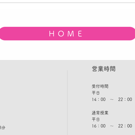
夏休みの宿題が進まない中学
目標
生へ｜本当の理由と家庭でで
み重
きる声かけ
勉強
ＨＯＭＥ
​営業時間
受付時間
平日
14：00 ～ 22：00
通常授業
平日
16：00 ～ 22：00
8分