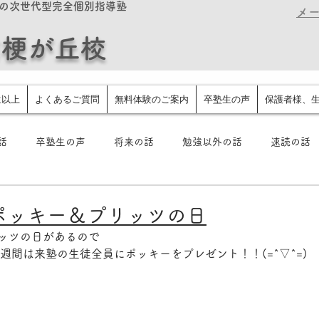
の次世代型完全個別指導塾
メール
桔梗が丘校
生以上
よくあるご質問
無料体験のご案内
卒塾生の声
保護者様、
話
卒塾生の声
将来の話
勉強以外の話
速読の話
スト
タイピング英語
驚くほど成績が上がる関連記事
はポッキー＆プリッツの日
リッツの日があるので
の1週間は来塾の生徒全員にポッキーをプレゼント！！(=^▽^=)