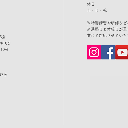
休日
​土・日・祝
※特別講習や研修など
​※通塾日と休校日が
業にて対応させていた
5分
約10分
10分
約7分