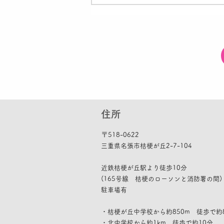
第1回アクティメソッド全国
オンライン保護者会が開催さ
れました｜音読・タイピン
グ・家庭での関わり方
住所
​〒
518-0622
三重県名張市桔梗が丘2-7-104
​​近鉄桔梗が丘駅より徒歩10分
(165号線 桔梗のローソンと消防署の間)
​駐車
場有
・桔梗が丘中学校から約850m 徒歩で約
・北中学校から約1km 徒歩で約10分