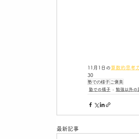
11月1日の
算数的思考
30
塾での様子
ご褒美
塾での様子
勉強以外の
最新記事