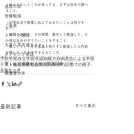
・わからないところがあっても、まずは自分で調べ
速読の話
ること。
受験勉強
〔中学生活で後輩に伝えておきたいことは何です
ご褒美
か？〕
・時間を決めて、その時間　集中して勉強して、そ
スポーツ速読
の他は自分のやりたいことをすること。
大学入学共通テスト
・難しいという苦手意識を持たずに勉強したら内容
が頭に入ってきやするなるところ。
タイピング英語
予防学習
自立学習
非認知能力
自由意志による学習
テスト勉強
受験勉強
勉強法
未来の話
塾での様子
驚くほど成績が上がる関連記事
卒塾生の声
保護者の声
すべて表示
最新記事