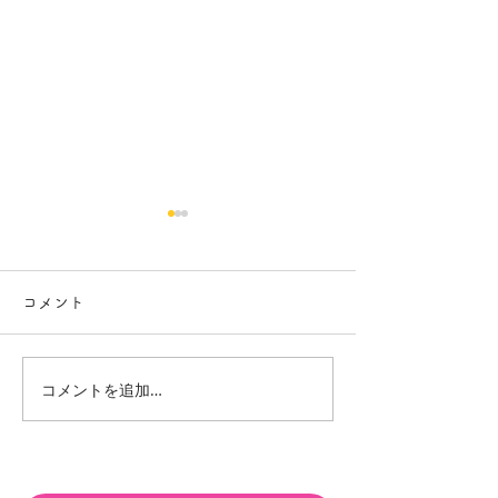
コメント
コメントを追加…
「どうせ無理」が「どう
考える力は、点
したらできる？」に変わ
来にもつながる
ると、勉強は動き出す
速読解思考力講