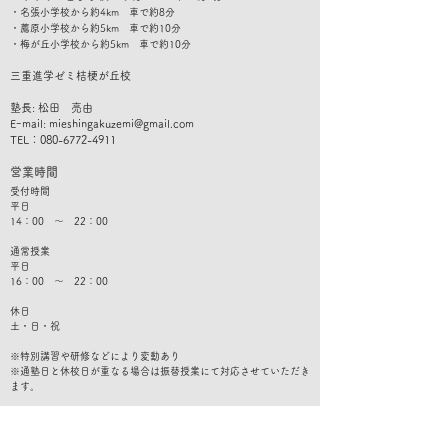
・名張小学校から約4km 車で約8分
・薦原小学校から約5km 車で約10分
・梅が丘小学校から約5km 車で約10分
​三重進学ゼミ桔梗が丘校
塾長: 松田 亮由
Eｰmail:
mieshingakuzemi@gmail.com
TEL：080-6772-4911
​営業時間
受付時間
平日
14：00 ～ 22：00
通常授業
平日
16：00 ～ 22：00
休日
​土・日・祝
※特別講習や研修などにより変動あり
​※通塾日と休校日が重なる場合は振替授業にて対応させていただき
ます。