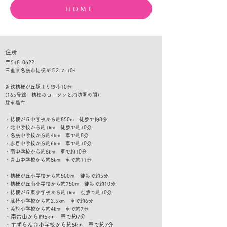
たい力
ＨＯＭＥ
住所
​〒
518-0622
三重県名張市桔梗が丘2-7-104
​​近鉄桔梗が丘駅より徒歩10分
(165号線 桔梗のローソンと消防署の間)
​駐車
場有
・桔梗が丘中学校から約850m 徒歩で約8分
・北中学校から約1km 徒歩で約10分
・名張中学校から約4km 車で約8分
・赤目中学校から約6km 車で約10分
・南中学校から約6km 車で約10分
​・青山中学校から約8km 車で約11分
・桔梗が丘小学校から約500ｍ 徒歩で約5分
・桔梗が丘南小学校から約750m 徒歩で約10分
・桔梗が丘東小学校から約1km 徒歩で約10分
・蔵持小学校から約2.5km 車で約6分
・美旗小学校から約4km 車で約7分
・南古山から約5km 車で約7
分
​・すずらん台小学校から約5km 車で約7分