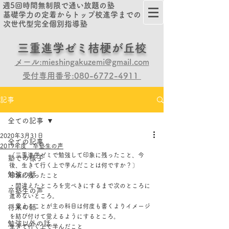
週5回時間無制限で通い放題の塾
基礎学力の定着からトップ校進学までの
次世代型完全個別指導塾
​​三重進学ゼミ桔梗が丘校
メール:mieshingakuzemi@gmail.com
受付専用番号:080-6772-4911
記事
全ての記事
2020年3月31日
全ての記事
2019年度 卒塾生の声
〔三重進学ゼミで勉強して印象に残ったこと、今
塾での様子
後、生きて行く上で学んだことは何ですか？〕
勉強の話
印象に残ったこと
・間違えたところを完ぺきにするまで次のところに
卒塾生の声
進めないところ。
・覚えることが主の科目は何度も書くよりイメージ
将来の話
を結び付けて覚えるようにするところ。
勉強以外の話
生きて行く上で学んだこと