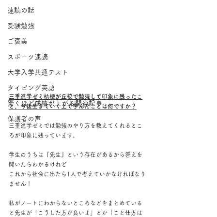
速読の話
受験勉強
ご褒美
スポーツ速読
大学入学共通テスト
タイピング英語
三重進学ゼミ桔梗が丘校で勉強して印象に残ったこ
驚くほど成績が上がる関連記事
と、今後生きていく上で学んだことは何ですか？
保護者の声
三重進学ゼミでは勉強のやり方を教えてくれるとこ
ろが印象に残っています。
学生のうちは『先生』という存在があるから答えを
聞いたらわかるけれど
これから社会に出たら1人で考えていかなければなり
ません！
私がノートにわからないところなどをまとめている
と先生が「こうした方が良いよ」とか「こと仕方は