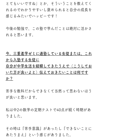
とてもいいですね」とか、そういうことを教えてく
れるのでわかりやすいし褒められると自分の成長を
感じるみたいでハッピーです！
今後の勉強で、この塾で学んだことは絶対に活かさ
れると思います。
今、三重進学ゼミに通塾している生徒または、これ
から入塾する生徒に
自分が中学生活を経験してきたうえで（こうしてお
いた方が良いよと）伝えておきたいことは何です
か？
苦手な教科だからできなくて当然って思わないほう
が良いと思います。
私は中2の数学の定期テストで40点が続く時期があ
りました。
その時は『苦手意識』があったし『できないことに
あたりまえ』という感じがありました。