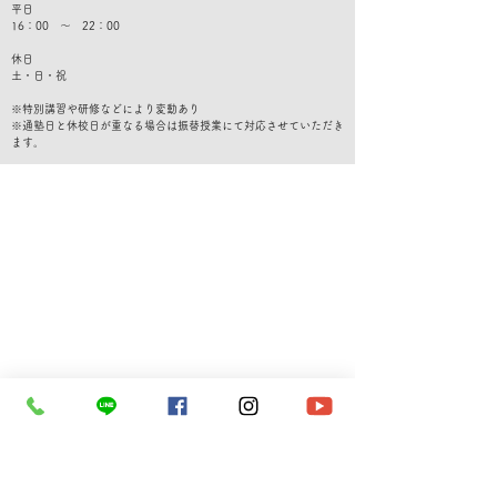
平日
16：00 ～ 22：00
休日
​土・日・祝
※特別講習や研修などにより変動あり
​※通塾日と休校日が重なる場合は振替授業にて対応させていただき
ます。
​無料体験・転塾相談専用ダイヤル
080-6772-4911