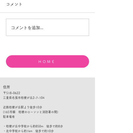
コメント
コメントを追加…
夏休みの宿題が進まない
目標達成はレベ
中学生へ｜本当の理由と
の積み重ね｜ド
家庭でできる声かけ
で考える勉強と
ＨＯＭＥ
住所
​〒
518-0622
三重県名張市桔梗が丘2-7-104
​​近鉄桔梗が丘駅より徒歩10分
(165号線 桔梗のローソンと消防署の間)
​駐車
場有
・桔梗が丘中学校から約850m 徒歩で約8分
・北中学校から約1km 徒歩で約10分