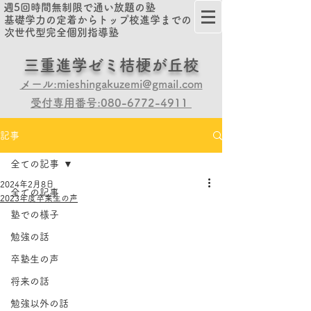
週5回時間無制限で通い放題の塾
基礎学力の定着からトップ校進学までの
次世代型完全個別指導塾
​​三重進学ゼミ桔梗が丘校
メール:mieshingakuzemi@gmail.com
受付専用番号:080-6772-4911
記事
全ての記事
2024年2月8日
全ての記事
2023年度卒業生の声
塾での様子
勉強の話
卒塾生の声
将来の話
勉強以外の話