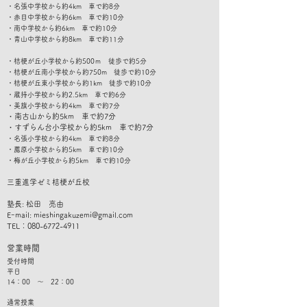
・名張中学校から約4km 車で約8分
・赤目中学校から約6km 車で約10分
・南中学校から約6km 車で約10分
​・青山中学校から約8km 車で約11分
・桔梗が丘小学校から約500ｍ 徒歩で約5分
・桔梗が丘南小学校から約750m 徒歩で約10分
・桔梗が丘東小学校から約1km 徒歩で約10分
・蔵持小学校から約2.5km 車で約6分
・美旗小学校から約4km 車で約7分
・南古山から約5km 車で約7
分
​・すずらん台小学校から約5km 車で約7分
・名張小学校から約4km 車で約8分
・薦原小学校から約5km 車で約10分
・梅が丘小学校から約5km 車で約10分
​三重進学ゼミ桔梗が丘校
塾長: 松田 亮由
Eｰmail:
mieshingakuzemi@gmail.com
TEL：080-6772-4911
​営業時間
受付時間
平日
14：00 ～ 22：00
通常授業