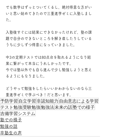
でも数学はずっとついてくるし、絶対得意な方がい
いと思い始めてきたので三重進学ゼミに入塾しまし
た。
入塾後すぐには結果にできなかったけれど、塾の課
題で自分のできないところを解き直したりしている
うちに少しずつ得意になっていきました。
中3の定期テストでは80点台を取れるようになり結
果に繋がって本当にうれしかったです。
今では塾以外でも自ら進んで少し勉強しようと思え
るようにもなりました。
どうやって勉強をしたらいいかわからないのなら三
重進学ゼミで学ぶべき！だと思います。
予防学習
自立学習
非認知能力
自由意志による学習
テスト勉強
受験勉強
勉強法
未来の話
塾での様子
吉備学習システム
塾での様子
勉強の話
卒塾生の声