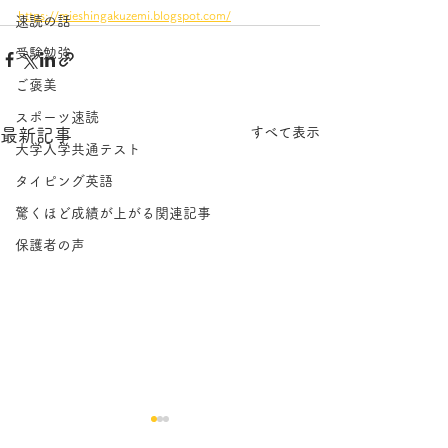
https://mieshingakuzemi.blogspot.com/
速読の話
受験勉強
ご褒美
スポーツ速読
すべて表示
最新記事
大学入学共通テスト
タイピング英語
驚くほど成績が上がる関連記事
保護者の声