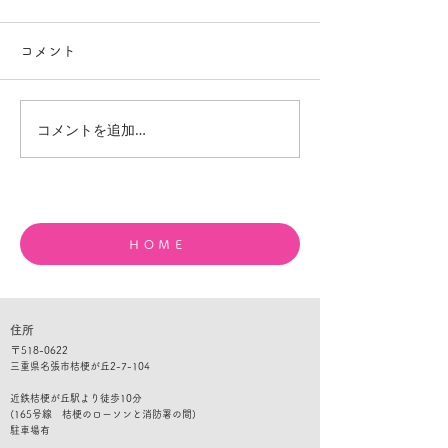
コメント
コメントを追加…
夏休みの宿題が進まない
目標達成はレベ
中学生へ｜本当の理由と
の積み重ね｜ド
家庭でできる声かけ
で考える勉強と
ＨＯＭＥ
住所
​〒
518-0622
三重県名張市桔梗が丘2-7-104
​​近鉄桔梗が丘駅より徒歩10分
(165号線 桔梗のローソンと消防署の間)
​駐車
場有