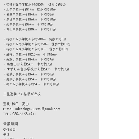
・桔梗が丘中学校から約850m 徒歩で約8分
・北中学校から約1km 徒歩で約10分
・名張中学校から約4km 車で約8分
・赤目中学校から約6km 車で約10分
・南中学校から約6km 車で約10分
​・青山中学校から約8km 車で約11分
・桔梗が丘小学校から約500ｍ 徒歩で約5分
・桔梗が丘南小学校から約750m 徒歩で約10分
・桔梗が丘東小学校から約1km 徒歩で約10分
・蔵持小学校から約2.5km 車で約6分
・美旗小学校から約4km 車で約7分
・南古山から約5km 車で約7
分
​・すずらん台小学校から約5km 車で約7分
・名張小学校から約4km 車で約8分
・薦原小学校から約5km 車で約10分
・梅が丘小学校から約5km 車で約10分
​三重進学ゼミ桔梗が丘校
塾長: 松田 亮由
Eｰmail:
mieshingakuzemi@gmail.com
TEL：080-6772-4911
​営業時間
受付時間
平日