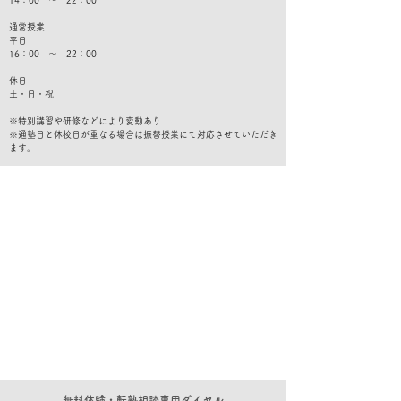
14：00 ～ 22：00
通常授業
平日
16：00 ～ 22：00
休日
​土・日・祝
※特別講習や研修などにより変動あり
​※通塾日と休校日が重なる場合は振替授業にて対応させていただき
ます。
​無料体験・転塾相談専用ダイヤル