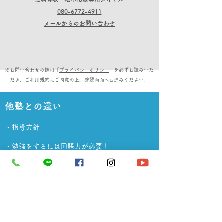
080-6772-4911
メールからのお問い合わせ
※お問い合わせの際は「
プライバシーポリシー
」を必ずお読みいた
だき、ご利用規約にご同意の上、確認画面へお進みください。
他塾との違い
​・指導方針
​・勉強をするには国語力が必要！
​・授業をまじめに聞いているのに
テストの点が
上がらない理由
・自立学習について
完全個別指導