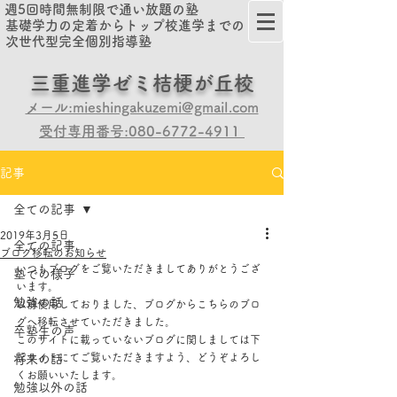
週5回時間無制限で通い放題の塾
基礎学力の定着からトップ校進学までの
次世代型完全個別指導塾
​​三重進学ゼミ桔梗が丘校
メール:mieshingakuzemi@gmail.com
受付専用番号:080-6772-4911
記事
全ての記事
2019年3月5日
全ての記事
ブログ移転のお知らせ
いつもブログをご覧いただきましてありがとうござ
塾での様子
います。
勉強の話
以前使用しておりました、ブログからこちらのブロ
グへ移転させていただきました。
卒塾生の声
このサイトに載っていないブログに関しましては下
記サイトにてご覧いただきますよう、どうぞよろし
将来の話
くお願いいたします。
勉強以外の話