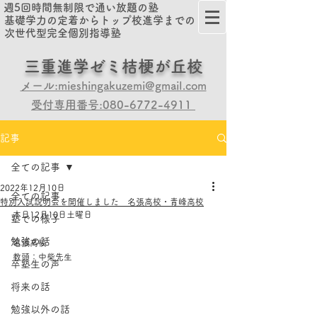
週5回時間無制限で通い放題の塾
基礎学力の定着からトップ校進学までの
次世代型完全個別指導塾
​​三重進学ゼミ桔梗が丘校
メール:mieshingakuzemi@gmail.com
受付専用番号:080-6772-4911
記事
全ての記事
2022年12月10日
全ての記事
特別入試説明会を開催しました 名張高校・青峰高校
本日12月10日土曜日
塾での様子
勉強の話
名張高校
教頭：中柴先生
卒塾生の声
将来の話
勉強以外の話