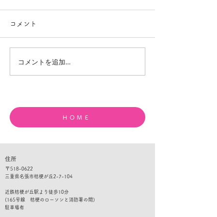
コメント
コメントを追加…
夏休みの宿題が進まない
目標達成はレベ
中学生へ｜本当の理由と
の積み重ね｜ド
家庭でできる声かけ
で考える勉強と
ＨＯＭＥ
住所
​〒
518-0622
三重県名張市桔梗が丘2-7-104
​​近鉄桔梗が丘駅より徒歩10分
(165号線 桔梗のローソンと消防署の間)
​駐車
場有