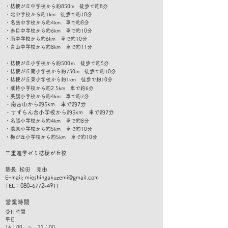
・桔梗が丘中学校から約850m 徒歩で約8分
・北中学校から約1km 徒歩で約10分
・名張中学校から約4km 車で約8分
・赤目中学校から約6km 車で約10分
・南中学校から約6km 車で約10分
​・青山中学校から約8km 車で約11分
・桔梗が丘小学校から約500ｍ 徒歩で約5分
・桔梗が丘南小学校から約750m 徒歩で約10分
・桔梗が丘東小学校から約1km 徒歩で約10分
・蔵持小学校から約2.5km 車で約6分
・美旗小学校から約4km 車で約7分
・南古山から約5km 車で約7
分
​・すずらん台小学校から約5km 車で約7分
・名張小学校から約4km 車で約8分
・薦原小学校から約5km 車で約10分
・梅が丘小学校から約5km 車で約10分
​三重進学ゼミ桔梗が丘校
塾長: 松田 亮由
Eｰmail:
mieshingakuzemi@gmail.com
TEL：080-6772-4911
​営業時間
受付時間
平日
14：00 ～ 22：00