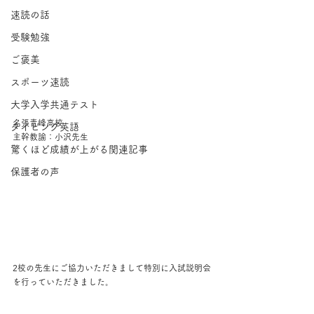
速読の話
受験勉強
ご褒美
スポーツ速読
大学入学共通テスト
名張青峰高校
タイピング英語
主幹教諭：小沢先生
驚くほど成績が上がる関連記事
保護者の声
2校の先生にご協力いただきまして特別に入試説明会
を行っていただきました。