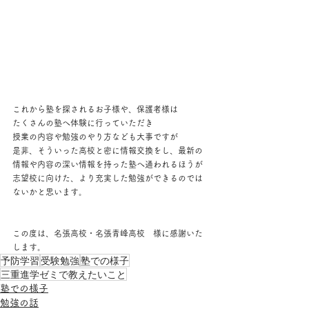
これから塾を探されるお子様や、保護者様は
たくさんの塾へ体験に行っていただき
授業の内容や勉強のやり方なども大事ですが
是非、そういった高校と密に情報交換をし、最新の
情報や内容の深い情報を持った塾へ通われるほうが
志望校に向けた、より充実した勉強ができるのでは
ないかと思います。
この度は、名張高校・名張青峰高校　様に感謝いた
します。
予防学習
受験勉強
塾での様子
三重進学ゼミで教えたいこと
塾での様子
勉強の話