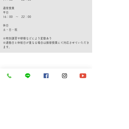
通常授業
平日
16：00 ～ 22：00
休日
​土・日・祝
※特別講習や研修などにより変動あり
​※通塾日と休校日が重なる場合は振替授業にて対応させていただき
ます。
​無料体験・転塾相談専用ダイヤル