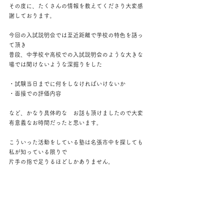
その度に、たくさんの情報を教えてくださり大変感
謝しております。
今回の入試説明会では至近距離で学校の特色を語っ
て頂き
普段、中学校や高校での入試説明会のような大きな
場では聞けないような深掘りをした
・試験当日までに何をしなければいけないか
・面接での評価内容
など、かなり具体的な　お話も頂けましたので大変
有意義なお時間だったと思います。
こういった活動をしている塾は名張市中を探しても
私が知っている限りで
片手の指で足りるほどしかありません。