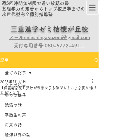
週5回時間無制限で通い放題の塾
基礎学力の定着からトップ校進学までの
次世代型完全個別指導塾
​​三重進学ゼミ桔梗が丘校
メール:mieshingakuzemi@gmail.com
受付専用番号:080-6772-4911
記事
全ての記事
2025年7月16日
全ての記事
【保護者必見】算数が苦手な子も伸びる！いま必要な“考え
る力”とは？
塾での様子
勉強の話
卒塾生の声
将来の話
勉強以外の話