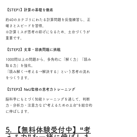
【STEP1】計算の基礎を徹底
約40のカテゴリにわたる計算問題を反復練習し、正
確さとスピードを習得。
※計算ミスが思考の妨げになるため、土台づくりが
重要です。
【STEP2】文章・図表問題に挑戦
1000問以上の問題から、多角的に「解く力」「読み
取る力」を強化。
「読み解く→考える→解決する」という思考の流れ
をつくります。
【STEP3】NeU監修の思考力トレーニング
脳科学にもとづく知能トレーニングを通して、判断
力・分析力・注意力など“考えるための土台”を総合的
に伸ばします。
5. 【無料体験受付中】“考