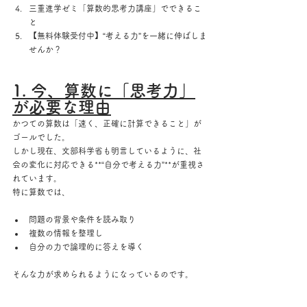
三重進学ゼミ「算数的思考力講座」でできるこ
と
【無料体験受付中】“考える力”を一緒に伸ばしま
せんか？
1. 今、算数に「思考力」
が必要な理由
かつての算数は「速く、正確に計算できること」が
ゴールでした。
しかし現在、文部科学省も明言しているように、社
会の変化に対応できる**“自分で考える力”**が重視さ
れています。
特に算数では、
問題の背景や条件を読み取り
複数の情報を整理し
自分の力で論理的に答えを導く
そんな力が求められるようになっているのです。