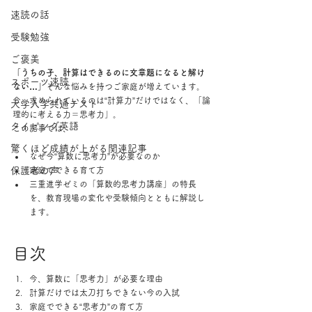
速読の話
受験勉強
ご褒美
「うちの子、計算はできるのに文章題になると解け
スポーツ速読
ない…」
そんな悩みを持つご家庭が増えています。
今、求められているのは“計算力”だけではなく、「論
大学入学共通テスト
理的に考える力＝思考力」。
タイピング英語
この記事では、
驚くほど成績が上がる関連記事
なぜ今“算数に思考力”が必要なのか
保護者の声
家庭でできる育て方
三重進学ゼミの「算数的思考力講座」の特長
を、教育現場の変化や受験傾向とともに解説し
ます。
目次
今、算数に「思考力」が必要な理由
計算だけでは太刀打ちできない今の入試
家庭でできる“思考力”の育て方