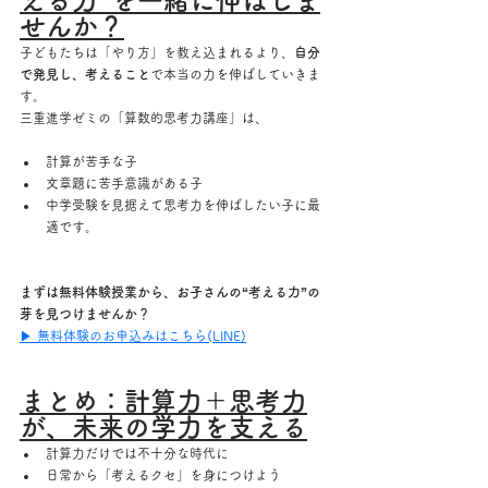
える力”を一緒に伸ばしま
せんか？
子どもたちは「やり方」を教え込まれるより、
自分
で発見し、考えること
で本当の力を伸ばしていきま
す。
三重進学ゼミの「算数的思考力講座」は、
計算が苦手な子
文章題に苦手意識がある子
中学受験を見据えて思考力を伸ばしたい子に最
適です。
まずは無料体験授業から、お子さんの“考える力”の
芽を見つけませんか？
▶ 無料体験のお申込みはこちら(LINE)
まとめ：計算力＋思考力
が、未来の学力を支える
計算力だけでは不十分な時代に
日常から「考えるクセ」を身につけよう