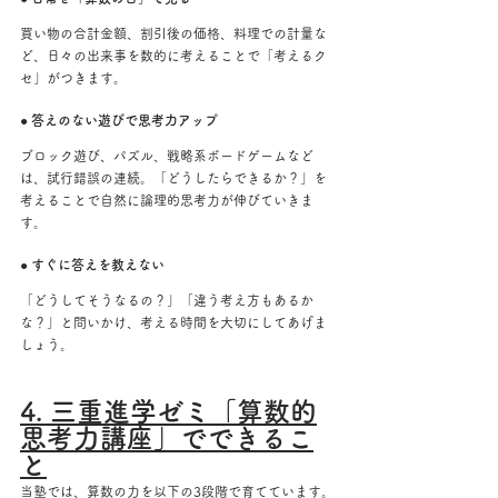
買い物の合計金額、割引後の価格、料理での計量な
ど、日々の出来事を数的に考えることで「考えるク
セ」がつきます。
● 答えのない遊びで思考力アップ
ブロック遊び、パズル、戦略系ボードゲームなど
は、試行錯誤の連続。「どうしたらできるか？」を
考えることで自然に論理的思考力が伸びていきま
す。
● すぐに答えを教えない
「どうしてそうなるの？」「違う考え方もあるか
な？」と問いかけ、考える時間を大切にしてあげま
しょう。
4. 三重進学ゼミ「算数的
思考力講座」でできるこ
と
当塾では、算数の力を以下の3段階で育てています。