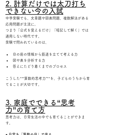
2. 計算だけでは太刀打ち
できない今の入試
中学受験でも、文章題や図表問題、複数解法がある
応用問題が主流に。
つまり「公式を覚えるだけ」「暗記して解く」では
通用しない時代です。
受験で問われているのは、
目の前の情報から筋道を立てて考える力
図や表を分析する力
答えにたどり着くまでのプロセス
こうした**“算数的思考力”**を、子どものうちから育
てることが大切です。
3. 家庭でできる“思考
力”の育て方
思考力は、日常生活の中でも育てることができま
す。
● 日常を「算数の目」で見る