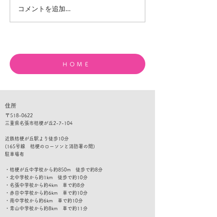
コメントを追加…
夏休みの宿題が進まない
目標達成はレベ
中学生へ｜本当の理由と
の積み重ね｜ド
家庭でできる声かけ
で考える勉強と
ＨＯＭＥ
住所
​〒
518-0622
三重県名張市桔梗が丘2-7-104
​​近鉄桔梗が丘駅より徒歩10分
(165号線 桔梗のローソンと消防署の間)
​駐車
場有
・桔梗が丘中学校から約850m 徒歩で約8分
・北中学校から約1km 徒歩で約10分
・名張中学校から約4km 車で約8分
・赤目中学校から約6km 車で約10分
・南中学校から約6km 車で約10分
​・青山中学校から約8km 車で約11分