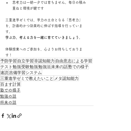
思考力は一朝一夕では育ちません。毎日の積み
重ねと環境が鍵です
三重進学ゼミでは、学力の土台となる「思考力」
を、計画的かつ効果的に伸ばす指導を行っていま
す。
学ぶ力、考える力を一緒に育てていきましょう。
体験授業へのご参加を、心よりお待ちしておりま
す！
予防学習
自立学習
非認知能力
自由意志による学習
テスト勉強
受験勉強
勉強法
未来の話
塾での様子
速読
吉備学習システム
三重進学ゼミで教えたいこと
メタ認知能力
百ます計算
塾での様子
勉強の話
将来の話