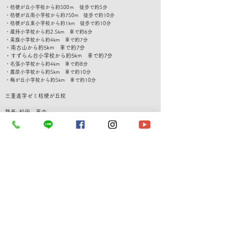
・桔梗が丘小学校から約500ｍ 徒歩で約5分
・桔梗が丘南小学校から約750m 徒歩で約10分
・桔梗が丘東小学校から約1km 徒歩で約10分
・蔵持小学校から約2.5km 車で約6分
・美旗小学校から約4km 車で約7分
・南古山から約5km 車で約7
分
​・すずらん台小学校から約5km 車で約7分
・名張小学校から約4km 車で約8分
・薦原小学校から約5km 車で約10分
・梅が丘小学校から約5km 車で約10分
​三重進学ゼミ桔梗が丘校
塾長: 松田 亮由
Eｰmail:
mieshingakuzemi@gmail.com
TEL：080-6772-4911
​営業時間
受付時間
平日
14：00 ～ 22：00
通常授業
平日
16：00 ～ 22：00
休日
​土・日・祝